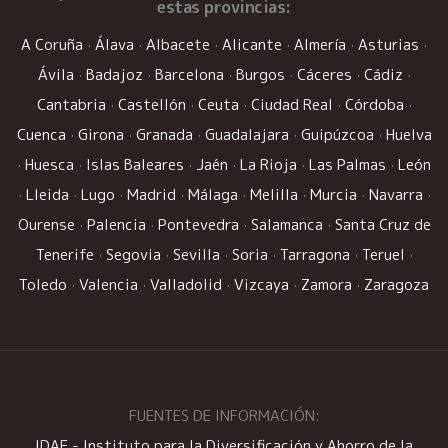
estas provincias:
A Coruña
·
Álava
·
Albacete
·
Alicante
·
Almería
·
Asturias
·
Ávila
·
Badajoz
·
Barcelona
·
Burgos
·
Cáceres
·
Cádiz
·
Cantabria
·
Castellón
·
Ceuta
·
Ciudad Real
·
Córdoba
·
Cuenca
·
Girona
·
Granada
·
Guadalajara
·
Guipúzcoa
·
Huelva
·
Huesca
·
Islas Baleares
·
Jaén
·
La Rioja
·
Las Palmas
·
León
·
Lleida
·
Lugo
·
Madrid
·
Málaga
·
Melilla
·
Murcia
·
Navarra
·
Ourense
·
Palencia
·
Pontevedra
·
Salamanca
·
Santa Cruz de
Tenerife
·
Segovia
·
Sevilla
·
Soria
·
Tarragona
·
Teruel
·
Toledo
·
Valencia
·
Valladolid
·
Vizcaya
·
Zamora
·
Zaragoza
FUENTES DE INFORMACIÓN:
IDAE - Instituto para la Diversificación y Ahorro de la