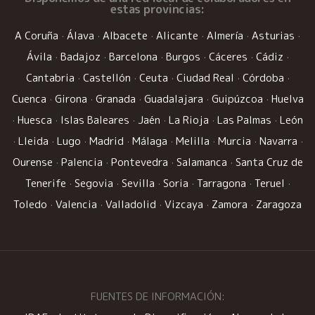
estas provincias:
A Coruña
·
Álava
·
Albacete
·
Alicante
·
Almería
·
Asturias
·
Ávila
·
Badajoz
·
Barcelona
·
Burgos
·
Cáceres
·
Cádiz
·
Cantabria
·
Castellón
·
Ceuta
·
Ciudad Real
·
Córdoba
·
Cuenca
·
Girona
·
Granada
·
Guadalajara
·
Guipúzcoa
·
Huelva
·
Huesca
·
Islas Baleares
·
Jaén
·
La Rioja
·
Las Palmas
·
León
·
Lleida
·
Lugo
·
Madrid
·
Málaga
·
Melilla
·
Murcia
·
Navarra
·
Ourense
·
Palencia
·
Pontevedra
·
Salamanca
·
Santa Cruz de
Tenerife
·
Segovia
·
Sevilla
·
Soria
·
Tarragona
·
Teruel
·
Toledo
·
Valencia
·
Valladolid
·
Vizcaya
·
Zamora
·
Zaragoza
FUENTES DE INFORMACIÓN: