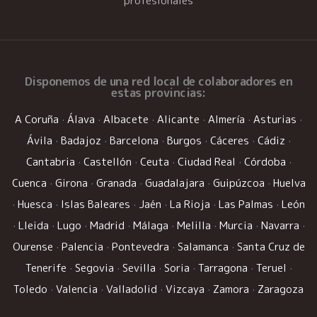
profesionales
Disponemos de una
red local de colaboradores
en
estas provincias:
A Coruña
·
Álava
·
Albacete
·
Alicante
·
Almería
·
Asturias
·
Ávila
·
Badajoz
·
Barcelona
·
Burgos
·
Cáceres
·
Cádiz
·
Cantabria
·
Castellón
·
Ceuta
·
Ciudad Real
·
Córdoba
·
Cuenca
·
Girona
·
Granada
·
Guadalajara
·
Guipúzcoa
·
Huelva
·
Huesca
·
Islas Baleares
·
Jaén
·
La Rioja
·
Las Palmas
·
León
·
Lleida
·
Lugo
·
Madrid
·
Málaga
·
Melilla
·
Murcia
·
Navarra
·
Ourense
·
Palencia
·
Pontevedra
·
Salamanca
·
Santa Cruz de
Tenerife
·
Segovia
·
Sevilla
·
Soria
·
Tarragona
·
Teruel
·
Toledo
·
Valencia
·
Valladolid
·
Vizcaya
·
Zamora
·
Zaragoza