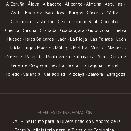
A Coruña
·
Álava
·
Albacete
·
Alicante
·
Almería
·
Asturias
·
Ávila
·
Badajoz
·
Barcelona
·
Burgos
·
Cáceres
·
Cádiz
·
Cantabria
·
Castellón
·
Ceuta
·
Ciudad Real
·
Córdoba
·
Cuenca
·
Girona
·
Granada
·
Guadalajara
·
Guipúzcoa
·
Huelva
·
Huesca
·
Islas Baleares
·
Jaén
·
La Rioja
·
Las Palmas
·
León
·
Lleida
·
Lugo
·
Madrid
·
Málaga
·
Melilla
·
Murcia
·
Navarra
·
Ourense
·
Palencia
·
Pontevedra
·
Salamanca
·
Santa Cruz de
Tenerife
·
Segovia
·
Sevilla
·
Soria
·
Tarragona
·
Teruel
·
Toledo
·
Valencia
·
Valladolid
·
Vizcaya
·
Zamora
·
Zaragoza
FUENTES DE INFORMACIÓN:
IDAE - Instituto para la Diversificación y Ahorro de la
Energía
·
Ministerio para la Transición Ecológica
·