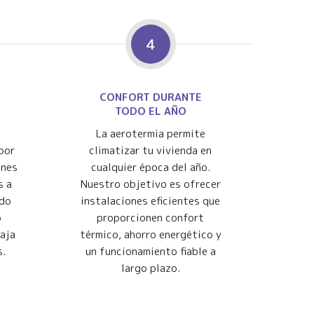
4
CONFORT DURANTE
TODO EL AÑO
La aerotermia permite
por
climatizar tu vivienda en
ones
cualquier época del año.
s a
Nuestro objetivo es ofrecer
ndo
instalaciones eficientes que
o
proporcionen confort
baja
térmico, ahorro energético y
s.
un funcionamiento fiable a
largo plazo.