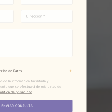
cción de Datos
ido la información facilitada y
iento que se efectuará de mis datos de
olítica de privacidad
.