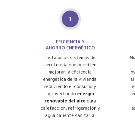
1
EFICIENCIA Y
AHORRO ENERGÉTICO
Instalamos sistemas de
Nu
aerotermia que permiten
mejorar la eficiencia
in
energética de la vivienda,
s
reduciendo el consumo y
e
aprovechando
energía
e
renovable del aire
para
calefacción, refrigeración y
a
agua caliente sanitaria.