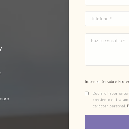
y
o.
Información sobre Prote
Declaro haber entend
moro.
consiento el tratam
carácter personal.
P